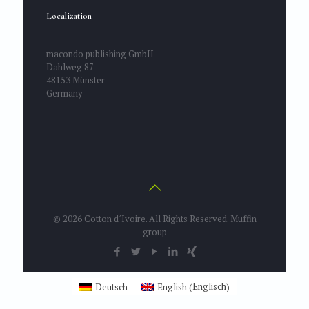
Localization
macondo publishing GmbH
Dahlweg 87
48153 Münster
Germany
© 2026 Cotton d´Ivoire. All Rights Reserved.
Muffin
group
Englisch
Deutsch
English
(
)