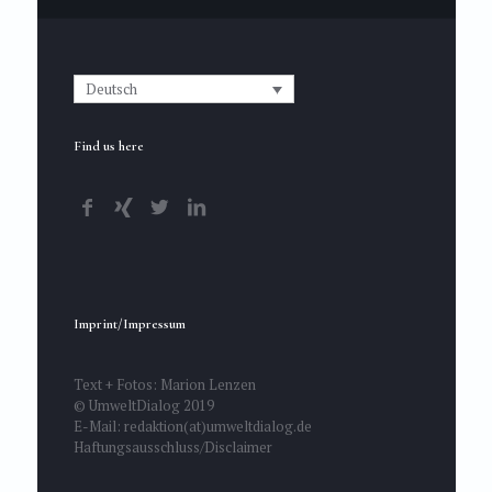
Deutsch
Find us here
Imprint/Impressum
Text + Fotos: Marion Lenzen
© UmweltDialog 2019
E-Mail: redaktion(at)umweltdialog.de
Haftungsausschluss/Disclaimer